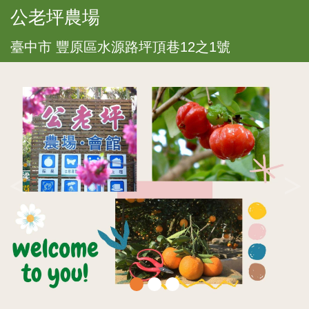
公老坪農場
臺中市 豐原區水源路坪頂巷12之1號