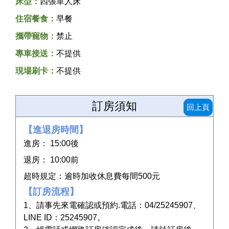
床型：
四張單人床
住宿餐食：
早餐
攜帶寵物：
禁止
專車接送：
不提供
現場刷卡：
不提供
訂房須知
回上頁
【進退房時間】
進房： 15:00後
退房： 10:00前
超時規定：逾時加收休息費每間500元
【訂房流程】
1、請事先來電確認或預約.電話：04/25245907、
LINE ID：25245907。