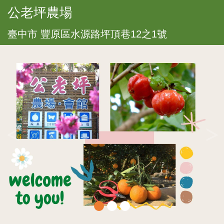
公老坪農場
臺中市 豐原區水源路坪頂巷12之1號