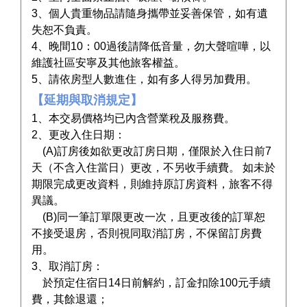
3、個人貴重物品請隨身攜帶並妥善保管，如有遺
失恕不負責。
4、晚間10：00過後請降低音量，勿大聲喧嘩，以
維護社區安寧及其他旅客權益。
5、請依房型人數進住，如有多人得另加費用。
【延期與取消規定】
1、本交易價格均已內含營業稅及服務費。
2、更改入住日期：
(A)訂房後如欲更改訂房日期，僅限於入住日前7
天（不含入住當日）更改，不另收手續費。 如未於
期限完成更改資料，則維持原訂房資料，旅客不得
異議。
(B)同一筆訂單限更改一次，且更改後的訂單恕
不接受退房，否則視同取消訂房，不保留訂房費
用。
3、取消訂房：
於預定住宿日14日前解約，訂金扣除100元手續
費，其餘退還；