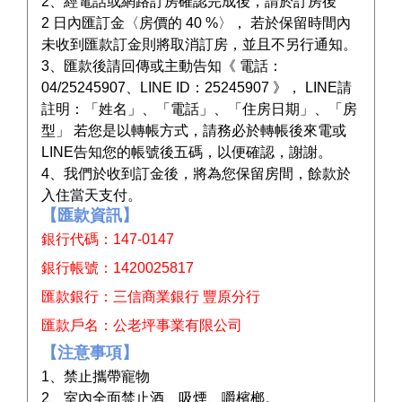
2、經電話或網路訂房確認完成後，請於訂房後
2 日內匯訂金〈房價的 40 %〉， 若於保留時間內
未收到匯款訂金則將取消訂房，並且不另行通知。
3、匯款後請回傳或主動告知《 電話：
04/25245907、LINE ID：25245907 》， LINE請
註明：「姓名」、「電話」、「住房日期」、「房
型」 若您是以轉帳方式，請務必於轉帳後來電或
LINE告知您的帳號後五碼，以便確認，謝謝。
4、我們於收到訂金後，將為您保留房間，餘款於
入住當天支付。
【匯款資訊】
銀行代碼：147-0147
銀行帳號：1420025817
匯款銀行：三信商業銀行 豐原分行
匯款戶名：公老坪事業有限公司
【注意事項】
1、禁止攜帶寵物
2、室內全面禁止酒、吸煙、嚼檳榔。