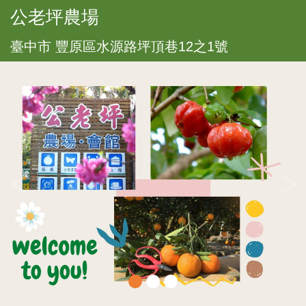
公老坪農場
臺中市 豐原區水源路坪頂巷12之1號