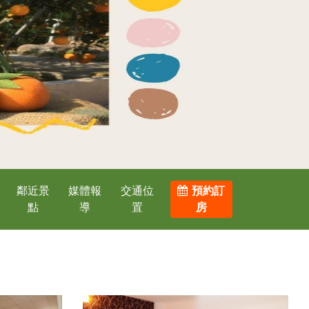
鄰近景
媒體報
交通位
預約訂
點
導
置
房