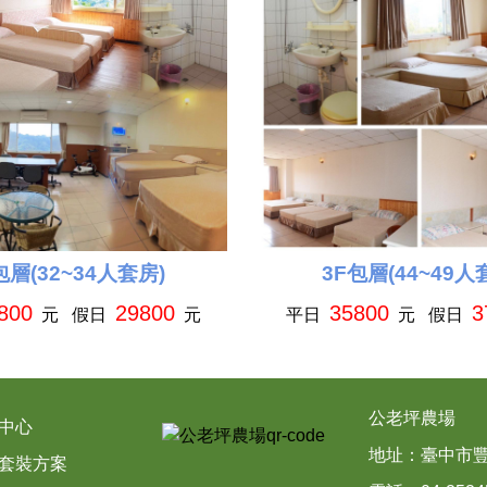
包層(32~34人套房)
3F包層(44~49人
800
29800
35800
3
元 假日
元
平日
元 假日
公老坪農場
中心
地址：
臺中市豐
套裝方案