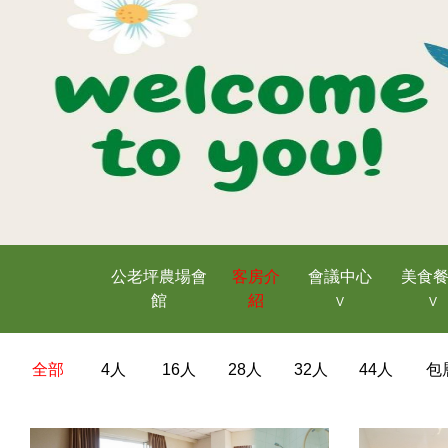
公老坪農場會
客房介
會議中心
美食
館
紹
全部
4人
16人
28人
32人
44人
包