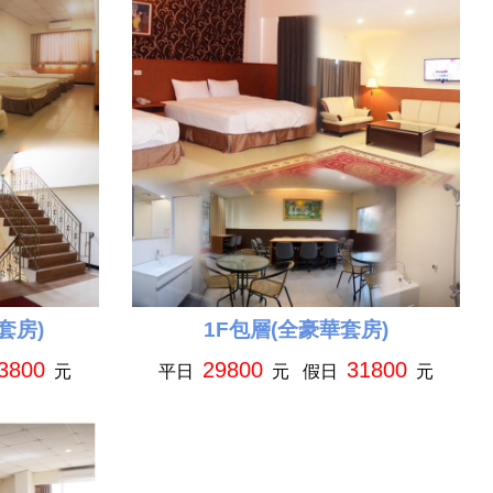
套房)
1F包層(全豪華套房)
3800
29800
31800
元
平日
元 假日
元