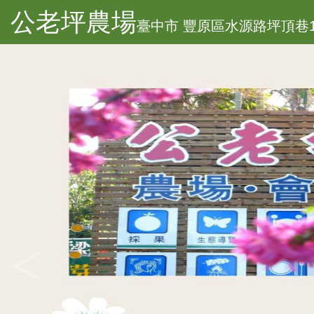
公老坪農場
臺中市 豐原區水源路坪頂巷1