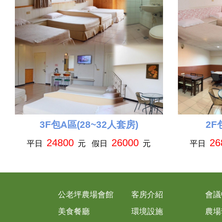
3F包A區(28~32人套房)
2F
24800
26000
26
平日
元 假日
元
平日
公老坪農場會館
客房介紹
會議
美食餐廳
環境設施
農場