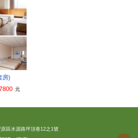
套房)
7800
元
原區水源路坪頂巷12之1號